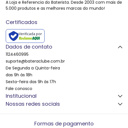
A Loja e Referencia do Baterista. Desde 2003 com mais de
5.000 produtos e as melhores marcas do mundo!
Certificados
Verificada por
Dados de contato
1124460995
suporte@bateraclube.com.br
De Segunda a Quinta-feira
das 9h às 18h
Sexta-feira das 9h às 17h
Fale conosco
Institucional
Nossas redes sociais
Atendimento e Dúvidas
Formas de Pagamento
Garantia dos Produtos
Formas de pagamento
O Melhor Preço