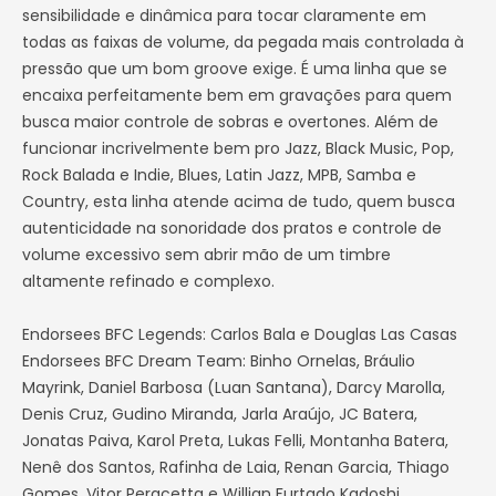
sensibilidade e dinâmica para tocar claramente em
todas as faixas de volume, da pegada mais controlada à
pressão que um bom groove exige. É uma linha que se
encaixa perfeitamente bem em gravações para quem
busca maior controle de sobras e overtones. Além de
funcionar incrivelmente bem pro Jazz, Black Music, Pop,
Rock Balada e Indie, Blues, Latin Jazz, MPB, Samba e
Country, esta linha atende acima de tudo, quem busca
autenticidade na sonoridade dos pratos e controle de
volume excessivo sem abrir mão de um timbre
altamente refinado e complexo.
Endorsees BFC Legends: Carlos Bala e Douglas Las Casas
Endorsees BFC Dream Team: Binho Ornelas, Bráulio
Mayrink, Daniel Barbosa (Luan Santana), Darcy Marolla,
Denis Cruz, Gudino Miranda, Jarla Araújo, JC Batera,
Jonatas Paiva, Karol Preta, Lukas Felli, Montanha Batera,
Nenê dos Santos, Rafinha de Laia, Renan Garcia, Thiago
Gomes, Vitor Peracetta e Willian Furtado Kadoshi.