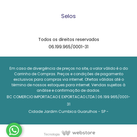
Prazos de Entrega
Quem e o Quê Somos?
Selos
Tour Virtual na loja
Trocas e Devoluções
Todos os direitos reservados
06.199.965/0001-31
Em caso de divergência de preços no site, o valor válido é o do
Carrinho de Compras. Preços e condições de pagamento
exclusivos para compras via internet. Ofertas válidas até o
término de nossos estoques para internet. Vendas sujeitas à
análise e confirmação de dados.
BC COMERCIO IMPORTACAO E EXPORTACAO LTDA |
06.199.965/0001-
31
Cidade Jardim Cumbica Guarulhos - SP -
Tecnologia