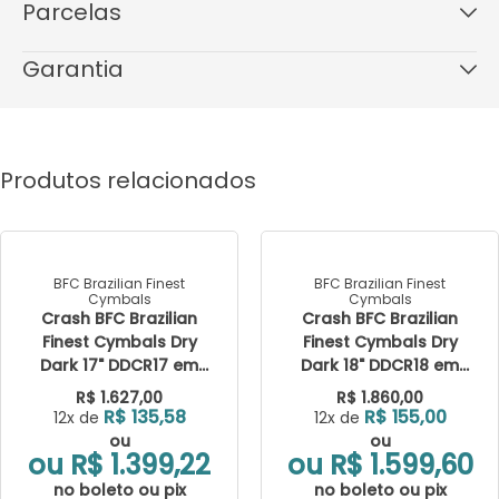
Parcelas
1x de R$ 2.209,00
sem juros
Garantia
2x de R$ 1.104,50
sem juros
3x de R$ 736,33
sem juros
Este produto possui garantia de 1 mês.
4x de R$ 552,25
sem juros
5x de R$ 441,80
sem juros
Produtos relacionados
6x de R$ 368,17
sem juros
7x de R$ 315,57
sem juros
8x de R$ 276,13
sem juros
9x de R$ 245,44
sem juros
10x de R$ 220,90
sem juros
BFC Brazilian Finest
BFC Brazilian Finest
Cymbals
Cymbals
11x de R$ 200,82
sem juros
Crash BFC Brazilian
Crash BFC Brazilian
12x de R$ 184,08
sem juros
Finest Cymbals Dry
Finest Cymbals Dry
Dark 17" DDCR17 em
Dark 18" DDCR18 em
Bronze B20
Bronze B20
R$ 1.627,00
R$ 1.860,00
R$ 135,58
R$ 155,00
12x de
12x de
ou
ou
ou R$ 1.399,22
ou R$ 1.599,60
no boleto ou pix
no boleto ou pix