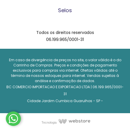
Quem e o Quê Somos?
Selos
Tour Virtual na loja
Trocas e Devoluções
Todos os direitos reservados
06.199.965/0001-31
Em caso de divergência de preços no site, o valor válido é o do
Carrinho de Compras. Preços e condições de pagamento
exclusivos para compras via internet. Ofertas válidas até o
término de nossos estoques para internet. Vendas sujeitas à
análise e confirmação de dados.
BC COMERCIO IMPORTACAO E EXPORTACAO LTDA |
06.199.965/0001-
31
Cidade Jardim Cumbica Guarulhos - SP -
Tecnologia