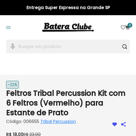
Entrega Super Expressa na Grande SP
23 anos de Batera Clube
0
-22%
Feltros Tribal Percussion Kit com
6 Feltros (Vermelho) para
Estante de Prato
Código:
006655
Tribal Percussion
R$ 18,00
R$ 23,00