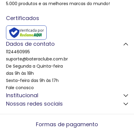
5.000 produtos e as melhores marcas do mundo!
Certificados
Verificada por
Dados de contato
1124460995
suporte@bateraclube.com.br
De Segunda a Quinta-feira
das 9h às 18h
Sexta-feira das 9h às 17h
Fale conosco
Institucional
Nossas redes sociais
Atendimento e Dúvidas
Formas de Pagamento
Garantia dos Produtos
Formas de pagamento
O Melhor Preço
Prazos de Entrega